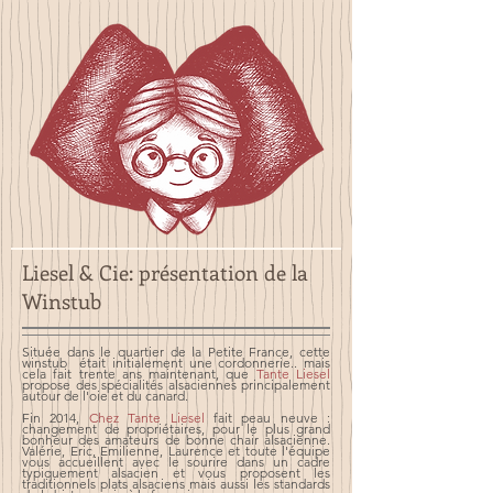
Liesel & Cie: présentation de la
Winstub
Située dans le quartier de la Petite France, cette
winstub était initialement une cordonnerie.. mais
cela fait trente ans maintenant, que
Tante Liesel
propose des spécialités alsaciennes principalement
autour de l'oie et du canard.
Fin 2014,
Chez Tante Liesel
fait peau neuve :
changement de propriétaires, pour le plus grand
bonheur des amateurs de bonne chair alsacienne.
Valérie, Eric, Emilienne, Laurence et toute l'équipe
vous accueillent avec le sourire dans un cadre
typiquement alsacien et vous proposent les
traditionnels plats alsaciens mais aussi les standards