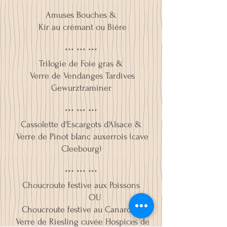
Amuses Bouches &
Kir au crémant ou Bière
*** *** ***
Trilogie de Foie gras &
Verre de Vendanges Tardives
Gewurztraminer
*** *** ***
Cassolette d'Escargots d'Alsace &
Verre de Pinot blanc auxerrois (cave
Cleebourg)
*** *** ***
Choucroute festive aux Poissons
OU
Choucroute festive au Canard &
Verre de Riesling cuvée Hospices de