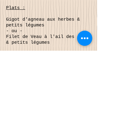
Plats :
Gigot d'agneau aux herbes &
petits légumes
- ou -
Filet de Veau à l'ail des ours
& petits légumes
Dessert:
Chou à la crème maison, Fraises
& rhubarbe
Prix nets :
35,00 €
En alternative, le Dimanche de
Pâques, nous vous proposons
également une petite carte
restreinte avec nos spécialités
alsaciennes.